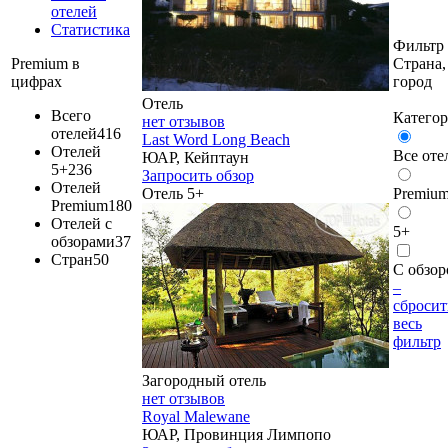
отелей
Статистика
Фильтр
Страна,
Premium в
город
цифрах
Отель
Всего
Катего
нет отзывов
отелей
416
Last Word Long Beach
Отелей
Все оте
ЮАР, Кейптаун
5+
236
Запросить обзор
Отелей
Отель 5+
Premiu
Premium
180
Отелей с
5+
обзорами
37
Стран
50
С обзо
–
сбросит
весь
фильтр
Загородный отель
нет отзывов
Royal Malewane
ЮАР, Провинция Лимпопо