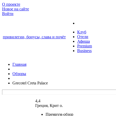
О проекте
Новое на сайте
Войти
Клуб
Отели
привилегии, бонусы, слава и почёт
Афиша
Premium
Business
Главная
Обзоры
Grecotel Creta Palace
4,4
Греция, Крит о.
Премиум-обзор