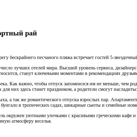
ртный рай
гу бескрайнего песчаного пляжа встречает гостей 5-звездочный 
 число лучших отелей мира. Высший уровень сервиса, дизайнерск
относится, станут ключевыми моментами в рекомендациях друзьям
ека. Как важно, чтобы отпуск запомнился им не меньше, чем род
 для них здесь станет праздником, а родители смогут насладить
ыха, а так же романтического отпуска взрослых пар. Апартамент
 бунгало в тропических садах, шикарные сьюты и семейные номе
тель окружен уютными улочками с красивыми греческими кафе и
мную атмосферу веселья.