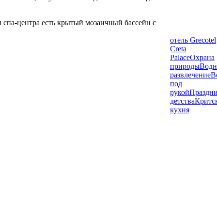
и спа-центра есть крытый мозаичный бассейн с
отель Grecotel
Creta
Palace
Охрана
природы
Водн
развлечение
В
под
рукой
Праздн
детства
Критс
кухня