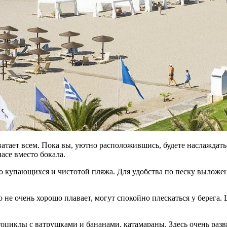
атает всем. Пока вы, уютно расположившись, будете наслаждат
асе вместо бокала.
ью купающихся и чистотой пляжа. Для удобства по песку вылож
то не очень хорошо плавает, могут спокойно плескаться у берег
оциклы с ватрушками и бананами, катамараны. Здесь очень разви