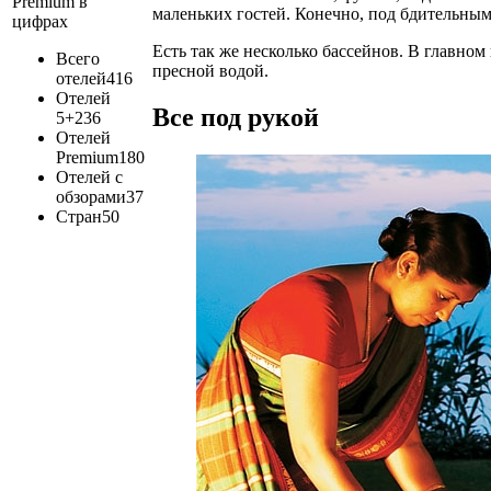
Premium в
маленьких гостей. Конечно, под бдительным
цифрах
Есть так же несколько бассейнов. В главно
Всего
пресной водой.
отелей
416
Отелей
Все под рукой
5+
236
Отелей
Premium
180
Отелей с
обзорами
37
Стран
50